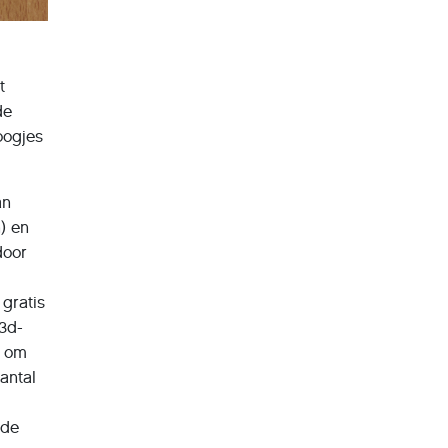
t
de
oogjes
an
) en
door
 gratis
 3d-
) om
antal
 de