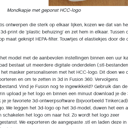
Mondkapje met geponst HCC-logo
tis ontwerpen die sterk op elkaar lijken, kozen we dat van he
3d-print de ‘plastic behuizing’ en zet hem in elkaar. Tussen 
op maat geknipt HEPA-filter. Touwtjes of elastiekjes door de 
 het model met de aanbevolen instellingen binnen een uur k
ad bestaat uit meerdere digitale onderdelen (.stl-bestanden
n het masker personaliseren met het HCC-logo. Dit doen we 
orteren en om te zetten in 3d in Fusion 360. Vervolgens
l-bestand. Vind je Fusion nog te ingewikkeld? Gebruik dan de
rin upload je het logo en binnen een minuut download je de
k je je favoriete 3d-ontwerpsoftware (bijvoorbeeld Tinkercad
ogo. We leggen het 3d-logo op het 3d-model, duwen het een a
n schakelen het logo om naar hol. Zo wordt het logo zeer
gestanst. We exporteren de aangepaste .stl en laden deze in