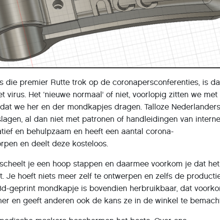
s die premier Rutte trok op de coronapersconferenties, is d
 virus. Het ‘nieuwe normaal’ of niet, voorlopig zitten we met
 dat we her en der mondkapjes dragen. Talloze Nederlanders
slagen, al dan niet met patronen of handleidingen van interne
atief en behulpzaam en heeft een aantal corona-
rpen en deelt deze kosteloos.
t scheelt je een hoop stappen en daarmee voorkom je dat het
t. Je hoeft niets meer zelf te ontwerpen en zelfs de producti
 3d-geprint mondkapje is bovendien herbruikbaar, dat voork
amer en geeft anderen ook de kans ze in de winkel te bemach