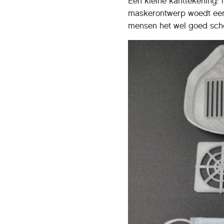
Een kleine kanttekening:
maskerontwerp woedt een 
mensen het wel goed scho