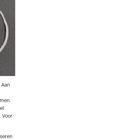
. Aan
omen.
el
. Voor
iseren