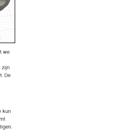
at we
 zijn
t. De
e kun
omt
tigen.