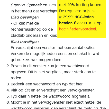
met 40% korting kopen.
Start
op
Opmaak
en kies
De reguliere prijs is
in het menu dat verschijnt
€ 39,99.
HCC-leden
Blad beveiligen
.
betalen € 23,99.
Kijk op
- Of klik met de
hcc.nl/ledenvoordeel
.
rechtermuisknop op de
bladtab onderaan en kies
Blad beveiligen
.
Er verschijnt een venster met een aantal opties.
Verken de mogelijkheden eens en schakel in wat
gebruikers wel mogen doen.
Boven in dit venster kun je een wachtwoord
opgeven. Dit is niet verplicht, maar sterk aan te
raden.
Bedenk een wachtwoord en typ dat hier.
Klik op
OK
en er verschijnt een vervolgvenster.
Typ daarin hetzelfde wachtwoord nogmaals.
Mocht je in het vervolgvenster niet exact hetzelfde
wachtwoord invoeren, dan verschijnt de melding: ‘De