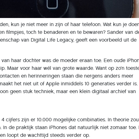
en, kun je niet meer in zijn of haar telefoon. Wat kun je do
 en filmpjes, toch te benaderen en te bewaren? Sander van d
tenschap van Digital Life Legacy, geeft een voorbeeld uit de
en van haar dochter was de moeder eraan toe. Een oude iPho
t hip. Maar voor haar wél van grote waarde. Want op zo’n toest
 contacten en herinneringen staan die nergens anders meer
aakt het niet uit of Apple inmiddels 10 generaties verder is.
foon geen stuk techniek, maar een klein digitaal archief van
 cijfers zijn er 10.000 mogelijke combinaties. In theorie zou
 In de praktijk staan iPhones dat natuurlijk niet zomaar toe.
n loopt de wachttijd steeds verder op.