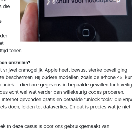
s die
e
nder
et
tijd tonen.
woon omzeilen?
t vrijwel onmogelijk. Apple heeft bewust sterke beveiliging
 beschermen. Bij oudere modellen, zoals de iPhone 4S, ku
echniek – dierbare gegevens in bepaalde gevallen toch veili
 dus echt wel wat verder dan willekeurig codes proberen,
p internet gevonden gratis en betaalde “unlock tools” die vrij
ets doen, leiden tot dataverlies. En dat is precies wat je níet w
oek in deze casus is door ons gebruikgemaakt van