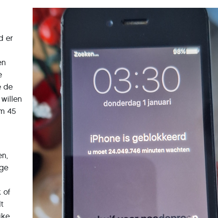
d er
en
e
e de
willen
im 45
en,
ige
 of
lt
jke