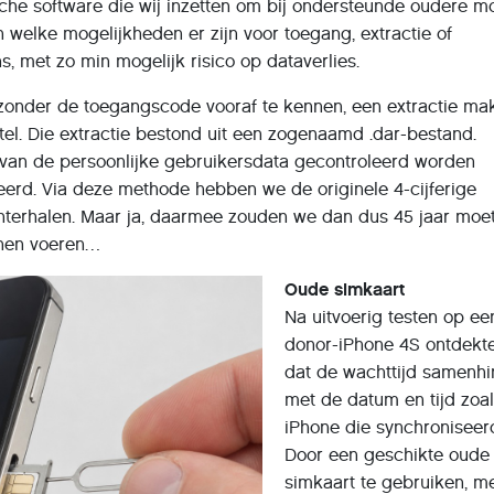
che software die wij inzetten om bij ondersteunde oudere m
welke mogelijkheden er zijn voor toegang, extractie of
s, met zo min mogelijk risico op dataverlies.
zonder de toegangscode vooraf te kennen, een extractie ma
el. Die extractie bestond uit een zogenaamd .dar-bestand.
van de persoonlijke gebruikersdata gecontroleerd worden
eerd. Via deze methode hebben we de originele 4-cijferige
terhalen. Maar ja, daarmee zouden we dan dus 45 jaar moe
nnen voeren…
Oude simkaart
Na uitvoerig testen op ee
donor-iPhone 4S ontdekt
dat de wachttijd samenh
met de datum en tijd zoa
iPhone die synchroniseer
Door een geschikte oude
simkaart te gebruiken, m