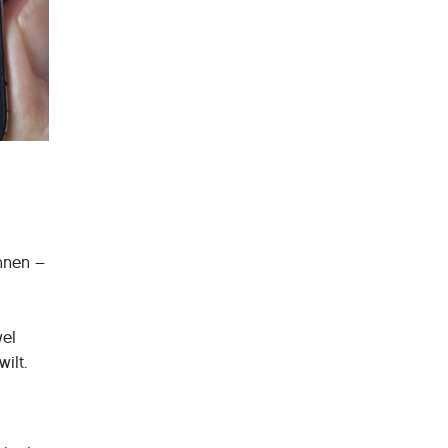
nnen –
g
wel
ilt.