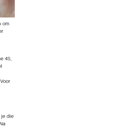
en om
er
ne 4S,
el
 Voor
 je die
 Na