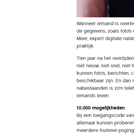
Wanneer iemand is overled
de gegevens, zoals foto’s
Meer, expert digitale nala
praktijk.
Tien jaar na het overlijd
niet nieuw, niet snel, nie
kunnen foto’s, berichten,
beschikbaar zijn. En dan m
nabestaanden is zo’n tele
iemands leven.
10.000 mogelijkheden
Bij een toegangscode van 4
allemaal kunnen proberen.
meerdere foutieve poginge