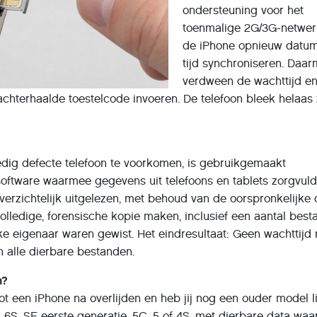
ondersteuning voor het
toenmalige 2G/3G-netwer
de iPhone opnieuw datu
tijd synchroniseren. Daa
verdween de wachttijd e
chterhaalde toestelcode invoeren. De telefoon bleek helaas
edig defecte telefoon te voorkomen, is gebruikgemaakt
software waarmee gegevens uit telefoons en tablets zorgvuld
verzichtelijk uitgelezen, met behoud van de oorspronkelijke 
lledige, forensische kopie maken, inclusief een aantal bes
ke eigenaar waren gewist. Het eindresultaat: Geen wachttijd 
 alle dierbare bestanden.
n?
tot een iPhone na overlijden en heb jij nog een ouder model l
 6S, SE eerste generatie, 5C, 5 of 4S, met dierbare data waar