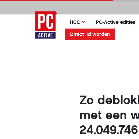
Ga
direct
naar
HCC
PC-Active edities
inhoud
Direct lid worden
Zo deblok
met een w
24.049.74