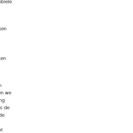
obiele
ken
ten
n
en we
ing
ls de
de.
et