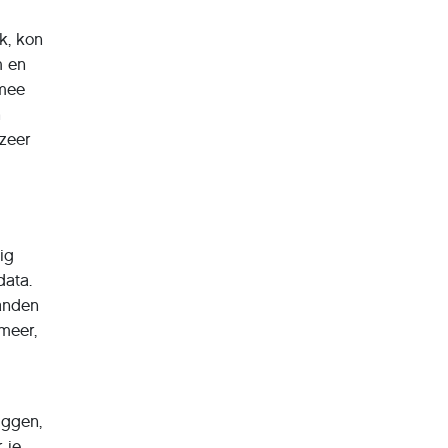
k, kon
m en
rmee
n
 zeer
ig
data.
tanden
meer,
iggen,
 je