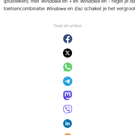
(plusteken), met
Windows
en
+
en
Windows
en
-
regel je 
toetsencombinatie
Windows
en
Esc
schakel je het vergroot
Deel dit artikel