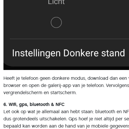
Heeft je telefoon geen donkere modus, download dan een v
browser en open de galerij-app van je telefoon. Vervolgens 
vergrendelscherm en startscherm.
6. Wifi, gps, bluetooth & NFC
Let ook op wat je allemaal aan hebt staan: bluetooth en NFC
dus grotendeels uitschakelen. Gps hoef je niet altijd per s
bepaald kan worden aan de hand van je mobiele gegevens