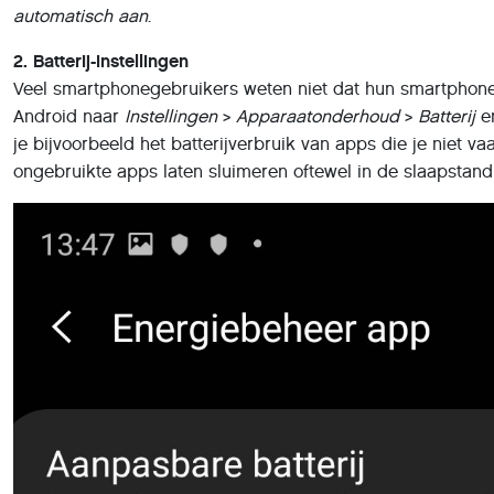
automatisch aan
.
2. Batterij-instellingen
Veel smartphonegebruikers weten niet dat hun smartphones
Android naar
Instellingen
>
Apparaatonderhoud
>
Batterij
en
je bijvoorbeeld het batterijverbruik van apps die je niet v
ongebruikte apps laten sluimeren oftewel in de slaapstand 