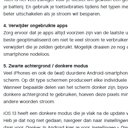
je batterij. En gebruik je toetsvibraties tijdens het typen m
beter uitschakelen als je stroom wil besparen.
4. Verwijder ongebruikte apps
Zorg ervoor dat je apps altijd voorzien zijn van de laatste
beste geoptimaliseerd om niet te veel stroom te verbruiken
verwijdert die je zelden gebruikt. Mogelijk draaien ze nog 
smartphone nodeloos.
5. Zwarte achtergrond / donkere modus
Veel iPhones en ook de (wat) duurdere Android-smartpho
scherm. Op dit type schermen produceert elke in­dividuele 
Wanneer be­paalde delen van het scherm donker zijn, bijv
donkere achtergrond te ge­bruiken, hoeven deze pixels min
andere woorden stroom.
iOS 13 heeft een donkere modus die je vlak na de update v
Heb je dat nog niet gedaan, na­vigeer dan naar
Instellingen
daar voor
Donker
. In Android kies je voor
Instellingen
>
Dis