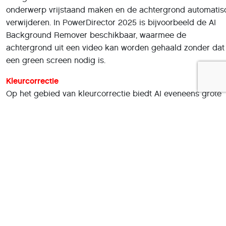
onderwerp vrijstaand maken en de achtergrond automatis
verwijderen. In PowerDirector 2025 is bijvoorbeeld de AI
Background Remover beschikbaar, waarmee de
achtergrond uit een video kan worden gehaald zonder dat
een green screen nodig is.
Kleurcorrectie
Op het gebied van kleurcorrectie biedt AI eveneens grote
voordelen. Met functies als “verbeterde belichting en kleur”
kunnen kleur, witbalans, helderheid en contrast in één klik
worden geoptimaliseerd. Veel editors bieden bovendien
sjablonen of automatische matching van kleurtonen tussen
verschillende scènes. Magix Video Deluxe gebruikt
bijvoorbeeld AI-ondersteunde effecten voor een betere
beeldkwaliteit en automatische kleurenfilters, waardoor
kleurcorrectie toegankelijk wordt zonder uitgebreide
theoretische kennis van kleuren.