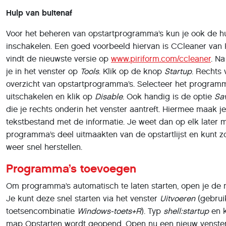
Hulp van buitenaf
Voor het beheren van opstartprogramma’s kun je ook de hu
inschakelen. Een goed voorbeeld hiervan is CCleaner van P
vindt de nieuwste versie op
www.piriform.com/ccleaner
. Na
je in het venster op
Tools
. Klik op de knop
Startup
. Rechts 
overzicht van opstartprogramma’s. Selecteer het programma
uitschakelen en klik op
Disable
. Ook handig is de optie
Sav
die je rechts onderin het venster aantreft. Hiermee maak j
tekstbestand met de informatie. Je weet dan op elk later
programma’s deel uitmaakten van de opstartlijst en kunt zo
weer snel herstellen.
Programma’s toevoegen
Om programma’s automatisch te laten starten, open je de 
Je kunt deze snel starten via het venster
Uitvoeren
(gebrui
toetsencombinatie
Windows-toets+R
). Typ
shell:startup
en k
map Opstarten wordt geopend. Open nu een nieuw venste