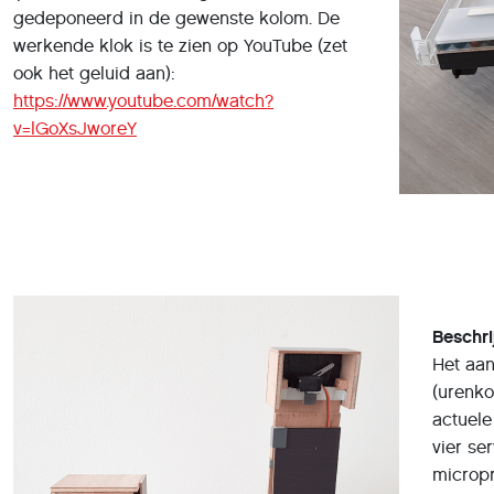
gedeponeerd in de gewenste kolom. De
werkende klok is te zien op YouTube (zet
ook het geluid aan):
https://www.youtube.com/watch?
v=lGoXsJworeY
Beschri
Het aan
(urenko
actuele
vier se
micropr