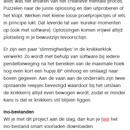
alles was het ervaren van het creatieve mentale proces.
Puzzelen naar de juiste oplossing en dan uitproberen of
het klopt. Werken met kleine losse proefprojectjes of iets
in principe lukt. Dat leverde tal van 'eureka'-momenten
op (ook met software). Oplossingen komen vrijwel altijd
plotseling in je bewustzijn tevoorschijn.
Er zijn een paar 'slimmigheidjes' in de knikkerklok
verwerkt. Zo wordt met behulp van software bij iedere
pendelbeweging na het bereiken van de maximale hoek
nog even kort een hupje (8° omhoog en omlaag) naar
boven gegeven. Aan de vaan aan de onderrails zijn twee
opstaande reepjes bevestigd waardoor bij het uitslaan
de knikkerrij altijd even bewogen wordt, zodat er minder
kans is dat er knikkers stil blijven liggen.
Ino-bestanden
Wil je met dit project aan de slag, dan kun je
hier
het
ino-bestand smart voorladen downloaden.