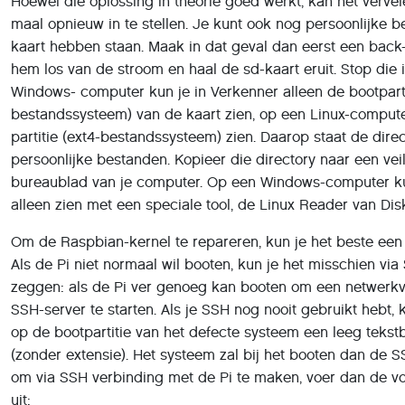
Hoewel die oplossing in theorie goed werkt, kan het vervel
maal opnieuw in te stellen. Je kunt ook nog persoonlijke b
kaart hebben staan. Maak in dat geval dan eerst een back-u
hem los van de stroom en haal de sd-kaart eruit. Stop die
Windows- computer kun je in Verkenner alleen de bootparti
bestandssysteem) van de kaart zien, op een Linux-comput
partitie (ext4-bestandssysteem) zien. Daarop staat de dire
persoonlijke bestanden. Kopieer die directory naar een veil
bureaublad van je computer. Op een Windows-computer kun
alleen zien met een speciale tool, de Linux Reader van Disk
Om de Raspbian-kernel te repareren, kun je het beste ee
Als de Pi niet normaal wil booten, kun je het misschien via
zeggen: als de Pi ver genoeg kan booten om een netwerk
SSH-server te starten. Als je SSH nog nooit gebruikt hebt, k
op de bootpartitie van het defecte systeem een leeg tekst
(zonder extensie). Het systeem zal bij het booten dan de SS
om via SSH verbinding met de Pi te maken, voer dan de 
uit: