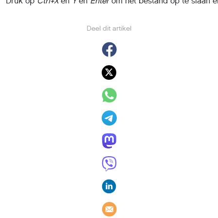
Druk op
Ctrl+X
en
Y
en
Enter
om het bestand op te slaan en
Deel dit artikel