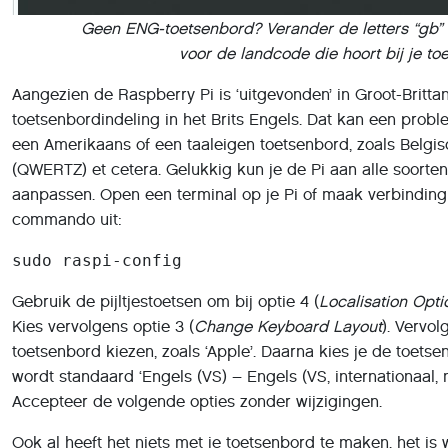
Geen ENG-toetsenbord? Verander de letters “gb” in
voor de landcode die hoort bij je to
Aangezien de Raspberry Pi is ‘uitgevonden’ in Groot-Britta
toetsenbordindeling in het Brits Engels. Dat kan een probl
een Amerikaans of een taaleigen toetsenbord, zoals Belgi
(QWERTZ) et cetera. Gelukkig kun je de Pi aan alle soorte
aanpassen. Open een terminal op je Pi of maak verbinding
commando uit:
sudo raspi-config
Gebruik de pijltjestoetsen om bij optie 4 (
Localisation Opti
Kies vervolgens optie 3 (
Change Keyboard Layout
). Vervo
toetsenbord kiezen, zoals ‘Apple’. Daarna kies je de toetse
wordt standaard ‘Engels (VS) – Engels (VS, internationaal, 
Accepteer de volgende opties zonder wijzigingen.
Ook al heeft het niets met je toetsenbord te maken, het is