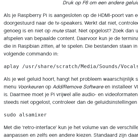
Druk op F6 om een andere geluid
Als je Raspberry Pi is aangesloten op de HDMI-poort van e
doorgestuurd naar de tv-speakers. Werkt dat niet, controle
genoeg is en niet op
mute
staat. Niet opgelost? Zoek dan ui
afspelen van bepaalde content. Daarvoor kun je de termi
die in Raspbian zitten, af te spelen. Die bestanden staan i
volgende commando in:
aplay /usr/share/scratch/Media/Sounds/Vocal
Als je wel geluid hoort, hangt het probleem waarschijnlijk
menu
Voorkeuren
op
Add/Remove Software
en installeer 
is. Daarmee moet je Pi vrijwel alle audio- en videoformate
steeds niet opgelost, controleer dan de geluidsinstellingen
sudo alsamixer
Met die ‘retro-interface’ kun je het volume van de verschi
aanpassen en zelfs een andere kiezen. Standaard zijn daar