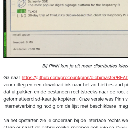
Bij PINN kun je uit meer distributies ki
Ga naar
https://github.com/procount/pinn/blob/master/R
voor uitleg en een downloadlink naar het archiefbestand pin
dat uitpakken en de bestanden rechtstreeks naar de root-
geformatteerd sd-kaartje kopiëren. Onze versie was Pinn v3
internetverbinding nodig om de lijst met beschikbare imag
Na het opstarten zie je onderaan bij de interface rechts w
staan er naast de gebruikelijke knoppen ook
Info
en
Clear