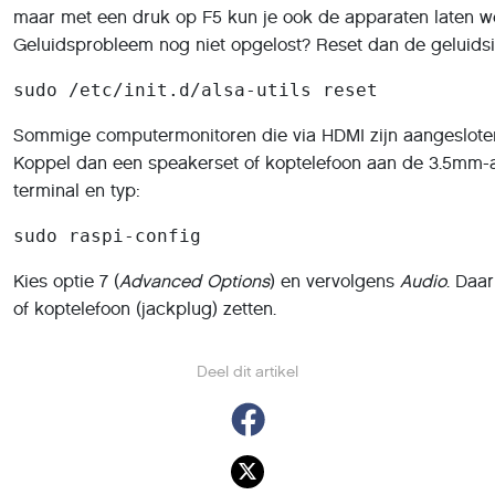
maar met een druk op F5 kun je ook de apparaten laten 
Geluidsprobleem nog niet opgelost? Reset dan de geluids
sudo /etc/init.d/alsa-utils reset
Sommige computermonitoren die via HDMI zijn aangesloten
Koppel dan een speakerset of koptelefoon aan de 3.5mm-au
terminal en typ:
sudo raspi-config
Kies optie 7 (
Advanced Options
) en vervolgens
Audio
. Daa
of koptelefoon (jackplug) zetten.
Deel dit artikel