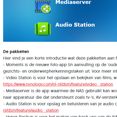
De pakketten
Hier vind je een korte introductie wat deze pakketten aan fu
- Moments is de nieuwe foto-app (in aanvulling op de 'oude'
gezichts- en onderwerpherkenningstaken uit. Voor meer in
- Video Station is voor het opslaan en bekijken van films
https://www.synology.com/nl-nl/dsm/feature/video_station
- Mediaserver is de app waarmee de NAS gebruikt kan word
naar apparatuur die dat ondersteunt zoals tv-’s, AV-versterk
- Audio Station is voor opslag en beluisteren van je audio
nl/dsm/feature/audio_station
- Hyper Backup is voor het maken van back-ups van de NAS