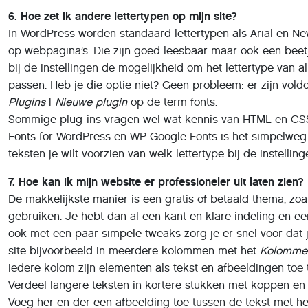
6. Hoe zet ik andere lettertypen op mijn site?
In WordPress worden standaard lettertypen als Arial en N
op webpagina’s. Die zijn goed leesbaar maar ook een beet
bij de instellingen de mogelijkheid om het lettertype van al
passen. Heb je die optie niet? Geen probleem: er zijn vold
Plugins
|
Nieuwe plugin
op de term fonts.
Sommige plug-ins vragen wel wat kennis van HTML en CSS,
Fonts for WordPress en WP Google Fonts is het simpelweg
teksten je wilt voorzien van welk lettertype bij de instellin
7. Hoe kan ik mijn website er professioneler uit laten zien?
De makkelijkste manier is een gratis of betaald thema, zo
gebruiken. Je hebt dan al een kant en klare indeling en e
ook met een paar simpele tweaks zorg je er snel voor dat je 
site bijvoorbeeld in meerdere kolommen met het
Kolomme
iedere kolom zijn elementen als tekst en afbeeldingen toe 
Verdeel langere teksten in kortere stukken met koppen en
Voeg her en der een afbeelding toe tussen de tekst met h