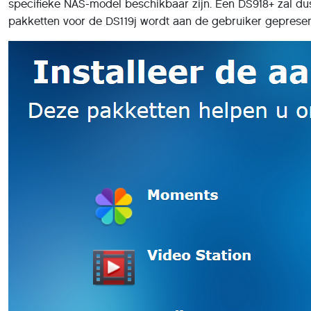
specifieke NAS-model beschikbaar zijn. Een DS918+ zal dus
pakketten voor de DS119j wordt aan de gebruiker geprese