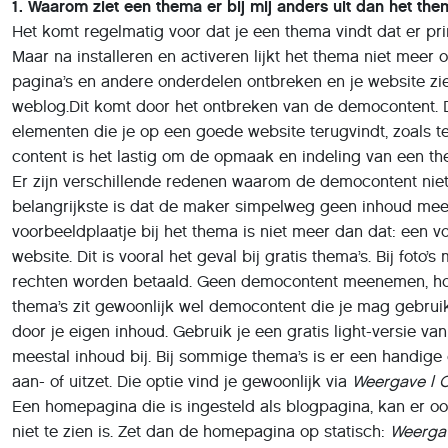
1. Waarom ziet een thema er bij mij anders uit dan het th
Het komt regelmatig voor dat je een thema vindt dat er pri
Maar na installeren en activeren lijkt het thema niet meer o
pagina’s en andere onderdelen ontbreken en je website ziet
weblog.Dit komt door het ontbreken van de democontent. D
elementen die je op een goede website terugvindt, zoals te
content is het lastig om de opmaak en indeling van een the
Er zijn verschillende redenen waarom de democontent niet
belangrijkste is dat de maker simpelweg geen inhoud meel
voorbeeldplaatje bij het thema is niet meer dan dat: een 
website. Dit is vooral het geval bij gratis thema’s. Bij foto
rechten worden betaald. Geen democontent meenemen, houd
thema’s zit gewoonlijk wel democontent die je mag gebruik
door je eigen inhoud. Gebruik je een gratis light-versie va
meestal inhoud bij. Bij sommige thema’s is er een handig
aan- of uitzet. Die optie vind je gewoonlijk via
Weergave | 
Een homepagina die is ingesteld als blogpagina, kan er o
niet te zien is. Zet dan de homepagina op statisch:
Weergav