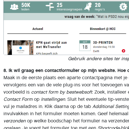
Gebruik andere sites ter insp
8. Ik wil graag een contactformulier op mijn website. Hoe 
Maak in de eerste plaats een aparte contactpagina met je
vervolgens een van de vele plug-ins voor het toevoegen v
voorbeeld is
contact form by bestwebsoft
. Zoek, installeer
Contact Form
op
Instellingen
. Sluit het eventuele tip-venste
vul je mailadres in. Klik daarna op de tab
Additional Settin
invulvakken in het formulier moeten komen. Geef helemaal
verzonden
op welke boodschap het formulier na verzenden
opslaan
. Je voegt het formulier toe met een
Shortcode
-blo