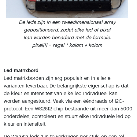
De leds zijn in een tweedimensionaal array
gepositioneerd, zodat elke led of pixel
kan worden benaderd met de formule:
pixel[i] = regel * kolom + kolom
Led-matrixbord
Led matrixborden zijn erg populair en in allerlei
varianten leverbaar. De belangrijkste eigenschap is dat
de kleur en intensiteit van elke led individueel kan
worden aangestuurd. Vaak via een ééndraads of I2C-
protocol. Een WS2812-chip bestaande uit meer dan 5000
onderdelen, controleert en stuurt elke individuele led op
kleur en intensiteit.
De WS2812-leds zijn te verkrijgen per stuk, op een rol,