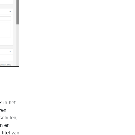
 in het
ven
chillen,
en en
titel van