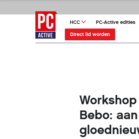
Ga
direct
naar
HCC
PC-Active edities
inhoud
Direct lid worden
Workshop
Bebo: aan
gloednieu