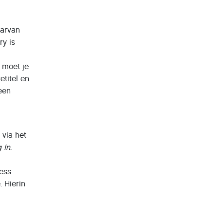
aarvan
ry is
 moet je
etitel en
een
 via het
 In
.
ress
 Hierin