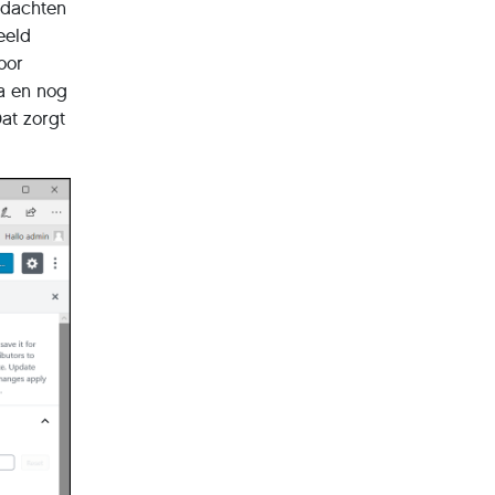
edachten
eeld
oor
ia en nog
at zorgt