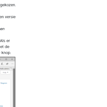
 gekozen.
een versie
een
Als er
niet de
e knop.