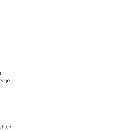
t
ee je
chten