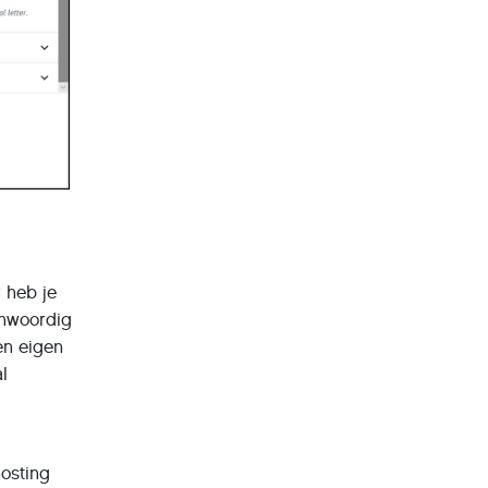
 heb je
enwoordig
en eigen
al
hosting