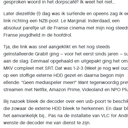
link richting een NZB-post: Le Marginal. Inderdaad, een
absoluut pareltje uit de Franse cinema met mijn nog steed
Franse jeugdheld in de hoofdrol.
Tja, die link was snel aangeklikt en het nog steeds
geïnstalleerde GrabIt ging – voor het eerst sinds jaren – s
aan de slag. Eenmaal opgehaald en uitgepakt ging het om
MKV compleet met SRT. Dat was 1-2-3 (Weet je nog wel oud
op een stoffige externe HDD gezet en daarna begon mijn
ellende: "Geen mediaspeler meer!" Want tegenwoordig pret
streamen met Netflix, Amazon Prime, Videoland en NPO Plus
Bij nazoek bleek de decoder over een usb-poort te besch
die zowaar de externe HDD bleek te herkennen. En daar bl
het aanvankelijk bij... Pas na de installatie van VLC for And
wenste de decoder me van dienst te zijn.
Mijn Franse jeugdheld stelde me gelukkig niet teleur. Alle
blik – ruim 40 jaar – terug in de tijd was confronterend: "W