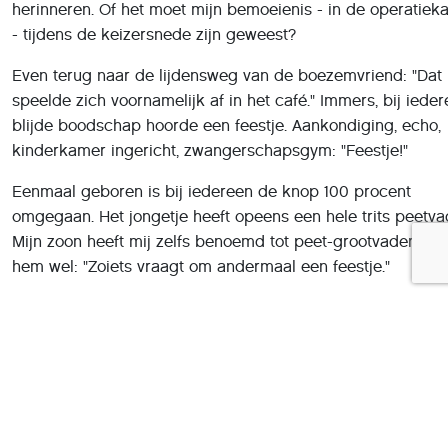
Even terug naar de lijdensweg van de boezemvriend: "Dat
speelde zich voornamelijk af in het café." Immers, bij ieder
blijde boodschap hoorde een feestje. Aankondiging, echo,
kinderkamer ingericht, zwangerschapsgym: "Feestje!"
Eenmaal geboren is bij iedereen de knop 100 procent
omgegaan. Het jongetje heeft opeens een hele trits peetva
Mijn zoon heeft mij zelfs benoemd tot peet-grootvader. Ik 
hem wel: "Zoiets vraagt om andermaal een feestje."
De genoemde peetvaders zijn op WhatsApp al plannen aan
maken. Daarbij rekening houdende met de locatie: "In de b
van het nieuwe geluk." Dan weet ik het wel: "
Restaurant
Mayflower
." Alwaar uitbaatster Jannie ooit de beste Kiss of 
van Haarlem uitschonk. Thans afhaal. Maar dat zal de pret 
drukken. Geloof me: "Ook dat wordt weer een zware bevall