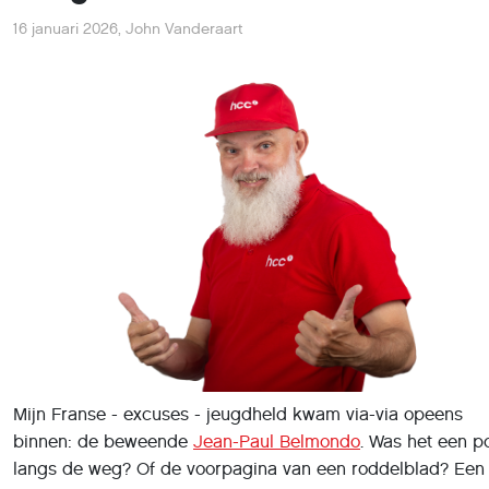
Mijn Franse - excuses - jeugdheld kwam via-via opeens
binnen: de beweende
Jean-Paul Belmondo
. Was het een p
langs de weg? Of de voorpagina van een roddelblad? Een
gesproken woord in het dorpscafé? Ik weet het niet...
Later diezelfde (!) dag was ik surfende en opeens zag ik e