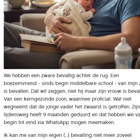
We hebben een zware bevallig achter de rug. Een
boezemvriend - sinds begin middelbare school - van mijn
is bevallen. Dat wil zeggen, niet hij maar zijn vrouw is beval
Van een kerngezonde zoon, waarmee proficiat. Wat niet
wegneemt dat de jonge vader het zwaarst is getroffen. Zijn
lijdensweg heeft 9 maanden geduurd en dat hebben we v
begin tot eind via WhatsApp mogen meemaken.
Ik kan me van mijn eigen (...) bevalling niet meer zoveel
herinneren. Of het moet mijn bemoeienis - in de operatiek
- tijdens de keizersnede zijn geweest?