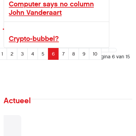
Computer says no column
John Vanderaart
Crypto-bubbel?
1
2
3
4
5
6
7
8
9
10
Pagina 6 van 15
Actueel