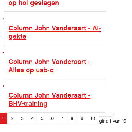
op hol geslagen
Column John Vanderaart - AI-
gekte
Column John Vanderaart -
Alles op usb-c
Column John Vanderaart -
BHV-training
1
2
3
4
5
6
7
8
9
10
Pagina 1 van 15