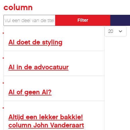
column
Vul een deel van de titel in
Filter
Toon #
AI doet de styling
AI in de advocatuur
AI of geen AI?
Altijd een lekker bakkie!
column John Vanderaart