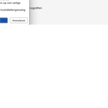
n je beveiligen tegen ongeautoriseerd openen
assingen)
anpassingen toestaan voor wie het wachtwoord kent. Klik op
n kies deze keer
Bewerken beperken
. Klik in het
wenste beperkingen aan, bij O
pmaakbeperkingen
en/of bij
 Bij deze laatste zijn er vier opties, waaronder het strikte
Gee
en
Formulieren invullen
(zodat ontvangers wel nog de voorz