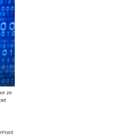
oor ze
oet
rPoint