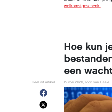
welkomstgeschenk!
Hoe kun je
bestanden
een wach
Deel dit artikel
19 mei 2026
,
Toon van Daele