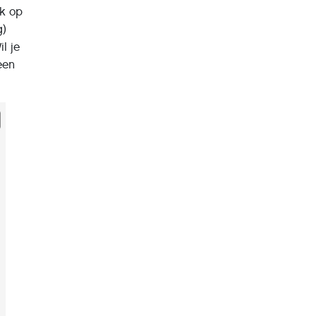
ik op
g)
l je
een