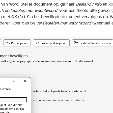
t van Word. Stel je document op, ga naar
Bestand / Info
en kl
s V
ersleutelen met wachtwoord
, voer een (hoofdlettergevoeli
ig met
OK
(2x). Sla het beveiligde document vervolgens op. Wi
jderen, voer dan bij
Versleutelen met wachtwoord
tweemaal 