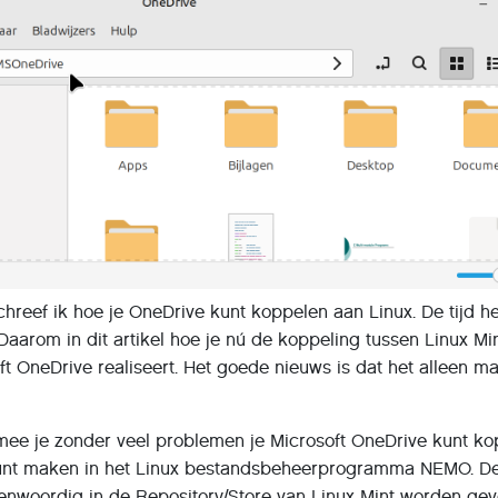
hreef ik hoe je OneDrive kunt koppelen aan Linux. De tijd he
Daarom in dit artikel hoe je nú de koppeling tussen Linux Mi
t OneDrive realiseert. Het goede nieuws is dat het alleen m
rmee je zonder veel problemen je Microsoft OneDrive kunt k
kunt maken in het Linux bestandsbeheerprogramma NEMO. D
enwoordig in de Repository/Store van Linux Mint worden ge