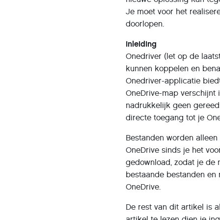
Je moet voor het realise
doorlopen.
Inleiding
Onedriver (let op de laat
kunnen koppelen en bena
Onedriver-applicatie bie
OneDrive-map verschijnt i
nadrukkelijk geen gereed
directe toegang tot je On
Bestanden worden alleen 
OneDrive sinds je het voo
gedownload, zodat je de m
bestaande bestanden en 
OneDrive.
De rest van dit artikel i
artikel te lezen dien je i