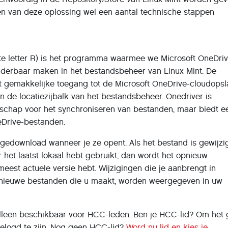
ren van deze oplossing wel een aantal technische stappen
ste letter R) is het programma waarmee we Microsoft OneDri
derbaar maken in het bestandsbeheer van Linux Mint. De
dt gemakkelijke toegang tot de Microsoft OneDrive-cloudopsl
n de locatiezijbalk van het bestandsbeheer. Onedriver is
schap voor het synchroniseren van bestanden, maar biedt e
eDrive-bestanden.
gedownload wanneer je ze opent. Als het bestand is gewijzi
r het laatst lokaal hebt gebruikt, dan wordt het opnieuw
eest actuele versie hebt. Wijzigingen die je aanbrengt in
nieuwe bestanden die u maakt, worden weergegeven in uw
s alleen beschikbaar voor HCC-leden. Ben je HCC-lid? Om het
ngelogd te zijn. Nog geen HCC-lid?
Word nu lid en kies je