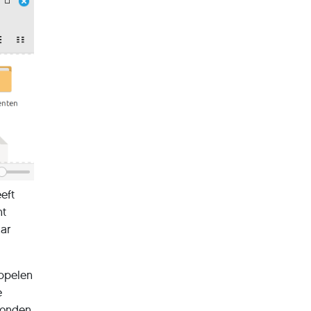
eft
nt
aar
oppelen
e
vonden.