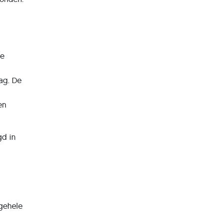
ve
ag. De
en
gd in
 gehele