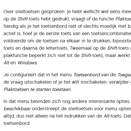
Over sneltoetsen gesproken: je hebt wellicht wel eens mee
op de
Shift
-toets hebt gedrukt, vraagt of de functie
Plakto
handig als je het toetsenbord niet of slechts moeilijk met
actief is, hoef je de eerste toets van een toetsencombinati
voldoende om de toetsen na elkaar in te drukken, bijvoorb
toets en daarna de lettertoets. Tweemaal op de
Shift
-toets
plakfunctie beperkt zich niet tot de
Shift
-toets, maar werkt
Alt
en
Windows
.
Je configureert dat in het menu
Toetsenbord
van de
Toegan
de vraag uitschakelen of je het wilt inschakelen: verwijde
Plaktoetsen te starten toestaan
.
In dat menu bevinden zich nog andere interessante opties
beschikbaar
onderstreept de sneltoetsen voor menu-optie
altijd, dus niet alleen na het indrukken van de
Alt-
toets. Da
toetsenbord.