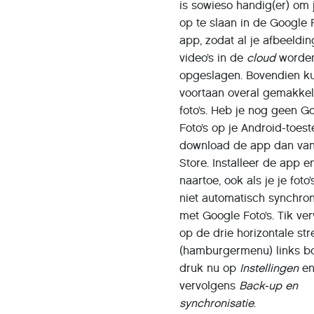
is sowieso handig(er) om j
op te slaan in de Google F
app, zodat al je afbeeldi
video’s in de
cloud
worde
opgeslagen. Bovendien ku
voortaan overal gemakkelij
foto’s. Heb je nog geen G
Foto’s op je Android-toest
download de app dan van
Store. Installeer de app e
naartoe, ook als je je foto
niet automatisch synchron
met Google Foto’s. Tik ve
op de drie horizontale st
(hamburgermenu) links bo
druk nu op
Instellingen
e
vervolgens
Back-up en
synchronisatie
.