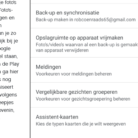
e foto’s
oto’s-
ngen en
n
n je zo
k bij je
oogle
el staan,
 de Play
n ga hier
’s nog
iseert
rvolgens
reepjes
venin,
n