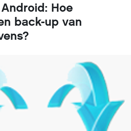
Android: Hoe
en back-up van
vens?