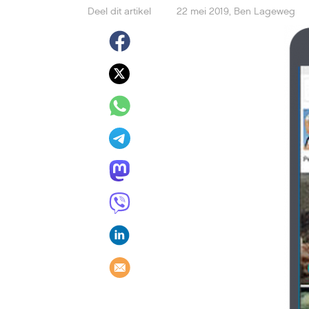
Deel dit artikel
22 mei 2019
,
Ben Lageweg