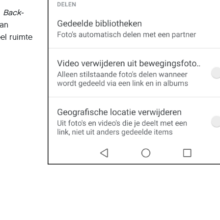
j
Back-
an
eel ruimte