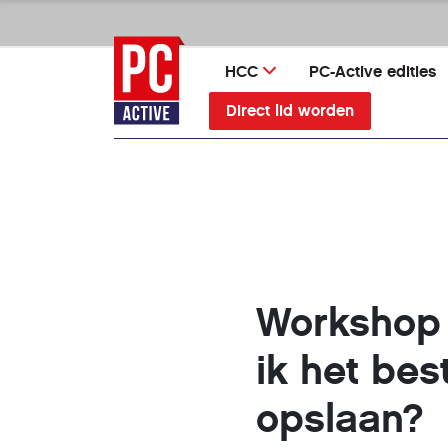
Ga
direct
naar
HCC
PC-Active edities
inhoud
Direct lid worden
Workshop 
ik het bes
opslaan?