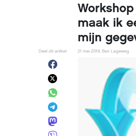
Workshop 
maak ik e
mijn gege
Deel dit artikel
21 mei 2019
,
Ben Lageweg