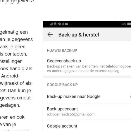
 mijn gegevens?
egelmatig een
an je gegevens
raak je geen
ls contacten,
stellingen
 ook handig als
 Android-
kwijtraakt of als
oet. Dan kun je
gegevens omdat
geslagen.
eren en ook
 van je