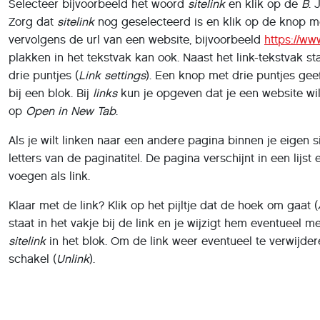
Selecteer bijvoorbeeld het woord
sitelink
en klik op de
B
. 
Zorg dat
sitelink
nog geselecteerd is en klik op de knop m
vervolgens de url van een website, bijvoorbeeld
https://ww
plakken in het tekstvak kan ook. Naast het link-tekstvak 
drie puntjes (
Link settings
). Een knop met drie puntjes geeft
bij een blok. Bij
links
kun je opgeven dat je een website wil
op
Open in New Tab
.
Als je wilt linken naar een andere pagina binnen je eigen s
letters van de paginatitel. De pagina verschijnt in een lijst
voegen als link.
Klaar met de link? Klik op het pijltje dat de hoek om gaat (
staat in het vakje bij de link en je wijzigt hem eventueel me
sitelink
in het blok. Om de link weer eventueel te verwijder
schakel (
Unlink
).