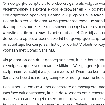
bruikbaar resultaat te komen: “Maak een Violentmonkey-scr
resultaat kan een script zijn dat met de functie
document.
comments zoekt en dat vervolgens met
.style.display =
Foutopsporing
Als het door AI gegenereerde script niet werkt, probeer he
misgaat om oplossingsvoorstellen en correcties te ontvang
script bij @match de juiste url voor de website staat, bijv
url’s die beginnen met www.youtube.com. Zonder het wildcar
@match-regel weglaat, injecteert Violentmonkey je script i
want scripts die specifiek zijn afgestemd op de structuur
veroorzaken.
De AI fouten laten opsporen, werkt het beste als je de AI
via het browsermenu de ontwikkelaarstools en daar de cons
code te inspecteren. Dat kan ook met een toetsencombinati
onder macOS Opt + Cmd + I. Zoek naar fouten die afkomstig
de in de meta-info vastgelegde scriptnaam (@name) gevolg
optrad. Kopieer de fout naar de AI-chat, zodat de Java Scr