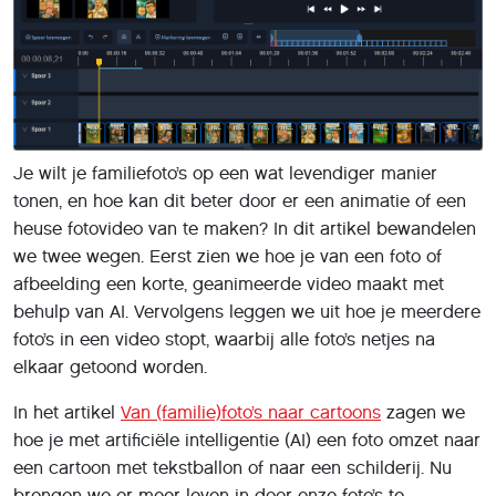
gebruiken we AI, via de dienst PixVerse.
PixVerse
Open je browser en ga naar
https://app.pixverse.ai.
Klik
rechtsboven op
Login
en kies S
ign in with Google
of
Login with Apple
, of maak een eigen account aan en
meld je aan bij PixVerse. Je krijgt standaard een aantal
credits waarmee je enkele korte video’s kunt maken. Wil
je upgraden, klik dan rechtsboven op het bliksemicoon,
selecteer bijvoorbeeld
Monthly
en klik op
Subscribe bij
Standard
. Voor 10
USD
(maandelijks) krijg je extra credits
en meer functies, zoals hogere resolutie en geen
watermerk.