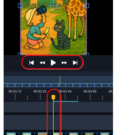
Bekijk meteen het resultaat in het voorbeeldvenster
Duur
Standaard blijft een foto in OpenShot 10 seconden in
beeld. Je kunt dit (vooraf) aanpassen via
Bestand /
Voorkeuren
: op het tabblad
Algemeen
stel je de
afbeeldingsduur in seconden in. De overgangsduur
(
Transition Length
) staat standaard ook op 10 seconden,
wat je nu al kunt wijzigen met het oog op de volgende
stap (zie bij ‘Overgangen en effecten’).
Je kunt een afzonderlijke foto ook korter of langer tonen
door de zijkant van de miniatuur op het videospoor naar
binnen of buiten te slepen. Let er wel op dat hierdoor
geen andere foto’s onbedoeld overlappen of lege ruimtes
tussen opeenvolgende beelden ontstaan.