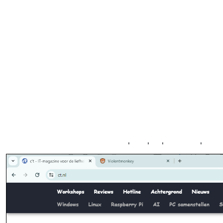
Violentmonkey past websites aan via scripts die het uiterl
Scripts toevoegen