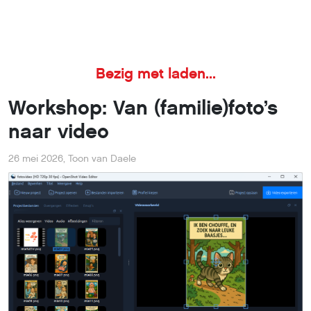
Je wilt je familiefoto’s op een wat levendiger manier
tonen, en hoe kan dit beter door er een animatie of een
heuse fotovideo van te maken? In dit artikel bewandelen
we twee wegen. Eerst zien we hoe je van een foto of
afbeelding een korte, geanimeerde video maakt met
behulp van AI. Vervolgens leggen we uit hoe je meerdere
foto’s in een video stopt, waarbij alle foto’s netjes na
elkaar getoond worden.
In het artikel
Van (familie)foto’s naar cartoons
zagen we
hoe je met artificiële intelligentie (AI) een foto omzet naar
een cartoon met tekstballon of naar een schilderij. Nu
brengen we er meer leven in door onze foto’s te
veranderen in een korte animatievideo. Ook hiervoor