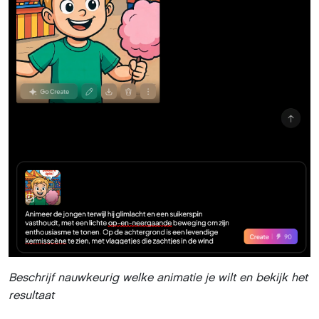
PixVerse start met de verwerking en je kunt de
voortgang volgen. Na korte tijd verschijnt het resultaat.
Beweeg de muisaanwijzer over de animatie om deze te
bekijken. Klik op de downloadpijl en kies
Watermarked
om het mp4-videobestand naar de
standaarddownloadmap van je browser op te slaan en
dit in je favoriete mediaspeler te bekijken.
Duur en resolutie
Je hoeft evenwel niet vast te houden aan de
standaardinstellingen. Op het tabblad
Parameters
in het
linkerdeelvenster kun je de duur aanpassen: 5 of 8
seconden. Ook de resolutie is instelbaar, van 360 tot
1080 pixels. Kies je 360 of 540, dan kun je eveneens de
Preview Mode
activeren: je ziet dan eerst een paar lage-
resolutieversies, waarna je de beste in hogere kwaliteit
kunt genereren.