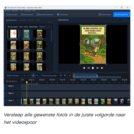
Je kunt de video meteen afspelen door rechtsboven
onder de voorbeeldweergave op de witte afspeelknop te
klikken of de spatiebalk te gebruiken. Met de andere
knoppen kun je pauzeren of vooruit- en terugspoelen. Je
kiest zelf waar het afspelen start door de gele
markeerknop boven de videosporen met ingedrukte
linkermuisknop over de tijdlijn te slepen. Met de plus- en
mintoets op je numerieke klavier zoom je snel in en uit
op de tijdlijn en sporen.