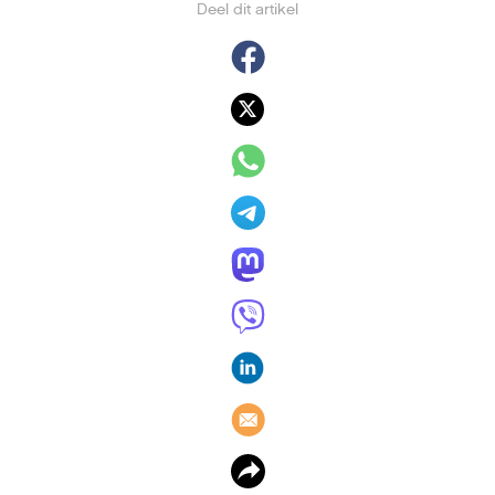
Workshop: Van (familie)foto’s
naar video
26 mei 2026
,
Toon van Daele