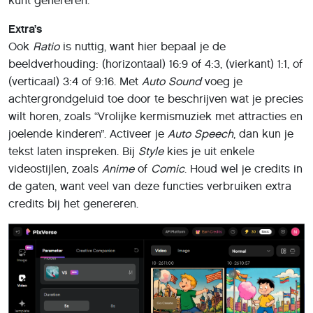
Er zijn verschillende instelbare parameters voor je video
Fotovideo
Je weet intussen hoe je van een statische foto een
geanimeerde video maakt, maar hoe voeg je meerdere
foto’s – al dan niet geanimeerd – samen tot één
videopresentatie met overgangseffecten en
achtergrondmuziek? Dat kan met Microsoft ClipChamp
(
www.clipchamp.com/nl
), dat normaliter al in het