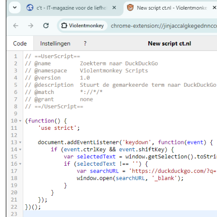
Via de code-editor voeg je userscripts toe en bewerk je ze
Synchronisatie en mobiel gebruik
Als je tevreden bent met je scripts, kun je je creaties via 
zipbestand bewaren. Voor gebruik op meerdere computers 
beter geschikt. Die functie ondersteunt Dropbox, Google D
Ook op smartphones en tablets kun je je scripts uitprober
extensie eenvoudig installeren vanuit de add-ons-catalogus
Userscripts. Die is ook te gebruiken met de macOS-versie
is.