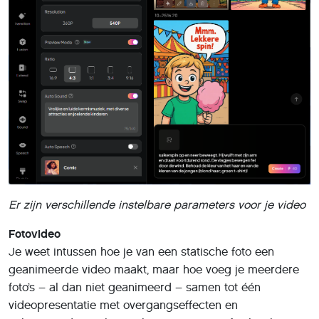
Windows-startmenu aanwezig is. Omdat deze tool eerder
al in PC-Active aan bod kwam (zie
https://pcactive.nl/workshops/workshop-je-videoverhaal-
met-clipchamp
), focussen we hier op een gratis
opensource-alternatief met meer mogelijkheden:
OpenShot.
Openshot
Ga met je browser naar
www.openshot.org/download
en
klik op de blauwe
Download
-knop voor Windows (ook
beschikbaar voor Linux en macOS). Dubbelklik op het
gedownloade exe-bestand om de installatie te starten.
Klik op
Ja, OK
en accepteer de licentieovereenkomst.
Bevestig drie keer met
Volgende
en kies daarna
Installeren
en
Voltooien
. Je kunt OpenShot Video Editor
vervolgens openen via het Windows-startmenu.