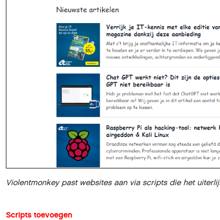
Om dergelijke scripts uit te proberen, ga je als volgt te we
Violentmonkey als extensie voor je browser en klik op het 
een grijnzende apenkop). Daarna klik je op het plus-teken
Daarin kopieer je de door AI gegenereerde code. De standa
daarbij. Ten slotte klik je rechtsboven op Opslaan en sluit
website en die vernieuwt, is het script actief. Ook bij aan
de website opnieuw openen, zodat het gewijzigde script bij
er actief zijn, herken je aan het cijfer op het Violentmonk
voortaan met Comic Sans MS.
Als je daar op den duur genoeg van hebt, kun je het scrip
vervolgens op de scriptnaam te klikken. Wijzigingen zijn 
scriptnaam verschijnt als je hem aanwijst. Daarmee kom je
Sans-voorbeeld is niet erg complex of nuttig, maar je hebt
Dan is het tijd om de AI met concretere en moeilijkere take
interface wilt opschonen, kun je de AI vragen om elementen 
reacties van andere gebruikers. In dat geval volstaat me