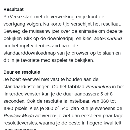
Extra’s
Ook
Ratio
is nuttig, want hier bepaal je de
beeldverhouding: (horizontaal) 16:9 of 4:3, (vierkant) 1:1, of
(verticaal) 3:4 of 9:16. Met
Auto Sound
voeg je
achtergrondgeluid toe door te beschrijven wat je precies
wilt horen, zoals “Vrolijke kermismuziek met attracties en
joelende kinderen”. Activeer je
Auto Speech
, dan kun je
tekst laten inspreken. Bij
Style
kies je uit enkele
videostijlen, zoals
Anime
of
Comic
. Houd wel je credits in
de gaten, want veel van deze functies verbruiken extra
credits bij het genereren.