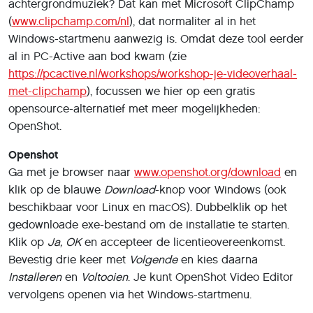
De installatie van OpenShot vergt maar een handvol
muisklikken
Fotocollectie
Wanneer je OpenShot opent, zie je een leeg werkvenster.