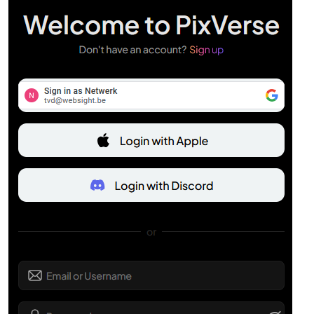
Je kunt alvast beginnen met een gratis account (en een
beperkt aantal credits)
Voorbereiding
Na het aanmelden klik je linksboven op
Home
en kies je
in het linkerpaneel bij
Create
de optie
Video
. Klik
onderaan in het rechterdeelvenster in het invoerveld op
het afbeeldingsicoon. In het geopende
Verkenner
-venster
blader je naar het gewenste foto- of afbeeldingsbestand,
selecteer je het en klik je op
Openen
. De miniatuur
verschijnt nu in het invoerveld.