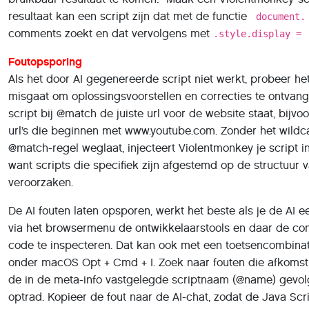
maakt voor minder prominente websites of diensten op het 
over hun structuur en in het wilde weg gaat proberen om 
moet je context geven, zoals een fragment van de website
elementen. Daarvoor zijn de ontwikkelaarstools van de brow
de knop linksboven en vervolgens op een element van de
te gaan. Kopieer die naar de AI-chat samen met een foutbe
Achter de schermen
Met userscripts kun je interne processen van websites obs
volgende prompt: “Maak een Violentmonkey-script dat het p
geïmporteerd en de website hebt vernieuwd, vind je in de 
cookiebanner=closed; path=/; expires=Wed 22 May 2024 13:2
de cookies als melding op de website weergeven die na 5 
plaatsen van cookies direct op de website tonen en hoef je
klein div-element als overlay over de website geplaatst en
verdween. Zoals altijd geldt: de oplossing kan in jouw gev
nodig voordat een script werkt. Om meldingen te tonen, kan
browser gebruiken en berichten genereren die als melding