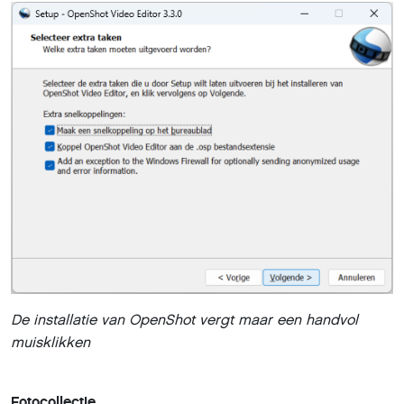
Daar brengen we snel verandering in. Klik bovenaan in
de menubalk op
Bestanden importeren
en blader naar je
fotomap. Selecteer alle gewenste afbeeldingen met
ingedrukte
Shift
- of
Ctrl
-toets voor meervoudige selectie
en klik op
Openen
. De mediabestanden verschijnen nu in
miniatuur linksboven bij
Projectbestanden
.
Sleep vervolgens elke foto met ingedrukte
linkermuisknop naar een spoor in het onderste
deelvenster, bijvoorbeeld
Spoor 1
. Voor dit project maakt
de keuze van het spoor weinig uit, omdat we maar één
videospoor gebruiken. De meest links geplaatste foto
wordt eerst getoond, gevolgd door de volgende, rechts
ervan. Je kunt de volgorde altijd aanpassen door de
foto’s met de muis horizontaal over het spoor te
verslepen. Met de
Delete
-toets haal je een geselecteerd
item weer weg.