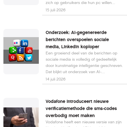
zich op gebruikers die hun pc willen
upgraden voor gaming, contentcreatie of
15 juli 2026
dagelijks gebruik. Volgens Samsung levert
de nieuwe 990 niet alleen hoge
overdrachtssnelheden, maar is hij ook tot
Onderzoek: AI-gegenereerde
38 procent energiezuiniger dan de 990
berichten overspoelen sociale
PRO.
media, LinkedIn koploper
Een groeiend deel van de berichten op
sociale media is volledig of gedeeltelijk
door kunstmatige intelligentie geschreven.
Dat blijkt uit onderzoek van AI-
detectiebedrijf Pangram, dat ruim een
14 juli 2026
miljoen berichten op verschillende sociale
platforms analyseerde. Vooral LinkedIn
springt eruit met een opvallend hoog
Vodafone introduceert nieuwe
aandeel AI-gegenereerde berichten.
verificatiemethode die sms-codes
overbodig moet maken
Vodafone heeft een nieuwe versie van zijn