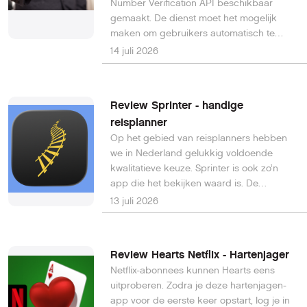
Number Verification API beschikbaar
gemaakt. De dienst moet het mogelijk
maken om gebruikers automatisch te
verifiëren via het mobiele netwerk, zonder
14 juli 2026
dat daarvoor nog sms-codes of
handmatige invoer van een
telefoonnummer nodig zijn.
Review Sprinter - handige
reisplanner
Op het gebied van reisplanners hebben
we in Nederland gelukkig voldoende
kwalitatieve keuze. Sprinter is ook zo’n
app die het bekijken waard is. De
ontwikkelaars besteden extra veel
13 juli 2026
aandacht aan het dynamische karakter
van de app: op basis van de actuele
reisomstandigheden krijg je de juiste
Review Hearts Netflix - Hartenjager
informatie gepresenteerd.
Netflix-abonnees kunnen Hearts eens
uitproberen. Zodra je deze hartenjagen-
app voor de eerste keer opstart, log je in