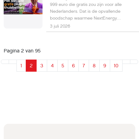
999 euro die gratis zou zijn voor alle
Nederlanders. Dat is de opvallende
boodschap waarmee NextEnergy
momenteel op televisie adverteert. Maar
3 juli 2026
wie zich verdiept in de aanbieding,
ontdekt dat het verhaal genuanceerder
ligt.
Pagina 2 van 95
1
2
3
4
5
6
7
8
9
10