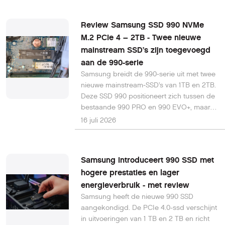
boven je hoofd vliegen.
Review Samsung SSD 990 NVMe
M.2 PCIe 4 – 2TB - Twee nieuwe
mainstream SSD’s zijn toegevoegd
aan de 990-serie
Samsung breidt de 990‑serie uit met twee
nieuwe mainstream‑SSD’s van 1TB en 2TB.
Deze SSD 990 positioneert zich tussen de
bestaande 990 PRO en 990 EVO+, maar
krijgt geen toevoeging in de naam. Het is
16 juli 2026
een compacte M.2 2280‑drive zonder
heatsink, bedoeld voor brede
inzetbaarheid in desktops, laptops en
Samsung introduceert 990 SSD met
compacte systemen.
hogere prestaties en lager
energieverbruik - met review
Samsung heeft de nieuwe 990 SSD
aangekondigd. De PCIe 4.0-ssd verschijnt
in uitvoeringen van 1 TB en 2 TB en richt