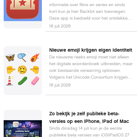
informatie over films en series en sinds
kort kun je hier Backlot aan toevoegen.
Deze app is bedoeld voor het ontdekken
en bijhouden van media die de moeite
18 juli 2026
waard zijn.
Nieuwe emoji krijgen eigen identiteit
De nieuwste reeks emoji moet niet alleen
het digitale woordenboek uitbreiden, maar
ook bestaande verwarring oplossen.
Volgens het Unicode Consortium krijgen
verschillende nieuwe emoji een eigen
16 juli 2026
plek, zodat afbeeldingen die nu op
verschillende apparaten anders worden
weergegeven voortaan een duidelijke en
consistente betekenis hebben.
Zo bekijk je zelf publieke beta-
versies op een iPhone, iPad of Mac
Sinds dinsdag 14 juli kun je de eerste
publieke beta versies van iOS/iPadOS 27