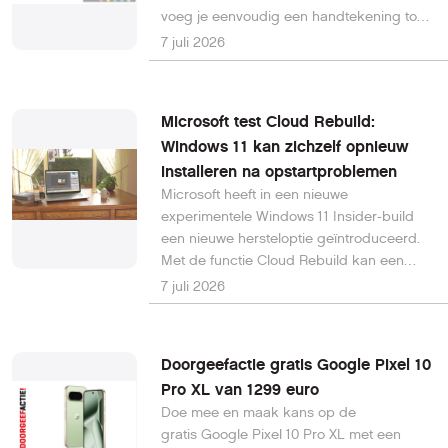
voeg je eenvoudig een handtekening toe,
vul je formulieren in of markeer je
7 juli 2026
belangrijke tekst. Open de pdf en klik op
Annotaties (kringelicoontje bovenin)- Kies
een pen of markeerstift en stel de
Microsoft test Cloud Rebuild:
gewenste kleur en lijndikte in.- Plaats je
Windows 11 kan zichzelf opnieuw
annotatie of handtekening en klik op
installeren na opstartproblemen
Opslaan.Tip: Moet je op een smalle regel
schrijven? Zoom dan eerst in op de pdf
Microsoft heeft in een nieuwe
voor meer nauwkeurigheid.
experimentele Windows 11 Insider-build
een nieuwe hersteloptie geïntroduceerd.
Met de functie Cloud Rebuild kan een
computer die niet meer opstart volledig
7 juli 2026
opnieuw worden geïnstalleerd vanuit de
Windows Recovery Environment (WinRE).
Daarbij downloadt Windows zowel een
Doorgeefactie gratis Google Pixel 10
schone OS-installatie als de benodigde
Pro XL van 1299 euro
drivers rechtstreeks via Windows Update.
Doe mee en maak kans op de
gratis Google Pixel 10 Pro XL met een