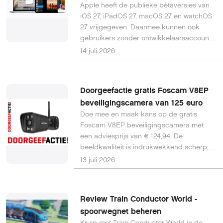
Apple heeft de publieke bètaversies van
iOS 27, iPadOS 27, macOS 27 en watchOS
27 vrijgegeven. Daarmee kunnen ook
gebruikers zonder ontwikkelaarsaccount
de nieuwste software alvast uitproberen,
14 juli 2026
enkele maanden voordat de definitieve
versies dit najaar verschijnen. De
belangrijkste vernieuwing is de volgende
Doorgeefactie gratis Foscam V8EP
generatie Apple Intelligence, die AI dieper
beveiligingscamera van 125 euro
integreert in dagelijkse apps en functies.
Doe mee en maak kans op de gratis
Foscam V8EP beveiligingscamera met
een adviesprijs van € 124,94. De
beeldkwaliteit is indrukwekkend scherp,
ook ’s nachts – dankzij nachtzicht tot 20
13 juli 2026
meter. Bij de V8EP is er één kabel voor
stroom en data. Hier is dus geen sprake
van een draadloze verbinding. 2 maanden
Review Train Conductor World -
getest, review in PC-Active
spoorwegnet beheren
343. Adviesprijs € 124,94
Kruip met Train Conductor World in de