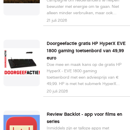
campagne om Nederlanders te helpen
bewuster met energie om te gaan. Niet
alleen minder verbruiken, maar ook
slimmer omgaan met het moment waarop
21 juli 2026
elektriciteit wordt gebruikt, staat centraal.
Thuisbatterijen kunnen daarbij ook een
belangrijkere rol spelen door vraag en
Doorgeefactie gratis HP HyperX EVE
aanbod van energie beter op elkaar af te
1800 gaming toetsenbord van 49,99
stemmen.
euro
Doe mee en maak kans op de gratis HP
HyperX - EVE 1800 gaming
toetsenbord met een adviesprijs van €
49,99. HP is met het submerk HyperX
stevig aanwezig in de gamingmarkt. Het
20 juli 2026
toetsenbord heeft een compact
1800‑formaat: het numerieke deel en de
functietoetsen zijn behouden, maar de
Review Backlot - app voor films en
indeling is dichter op elkaar geschoven
series
om ruimte te besparen. 1 week getest,
Inmiddels zijn er talloze apps met
review online, 3,5 sterren.