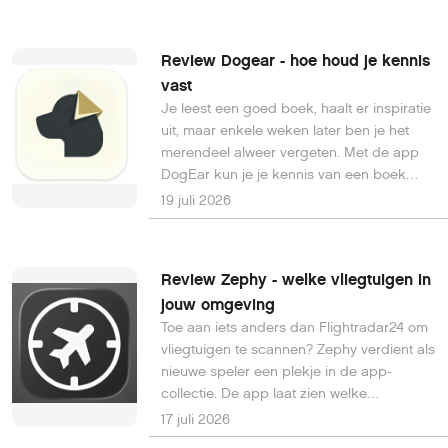
beschikbaar kwamen als optionele
preview-update. Daardoor krijgen nu alle
gebruikers onder meer een nieuwe
Review Dogear - hoe houd je kennis
hersteloptie, verbeteringen voor Windows
vast
Update, Bluetooth en Verkenner.
Je leest een goed boek, haalt er inspiratie
uit, maar enkele weken later ben je het
merendeel alweer vergeten. Met de app
DogEar kun je je kennis van een boek
beter ‘vasthouden’ en eventueel op
19 juli 2026
langere termijn toepassen.
Review Zephy - welke vliegtuigen in
jouw omgeving
Toe aan iets anders dan Flightradar24 om
vliegtuigen te scannen? Zephy verdient als
nieuwe speler een plekje in de app-
collectie. De app laat zien welke
vliegtuigen in je directe omgeving vliegen.
17 juli 2026
Je kunt hiermee zien welke toestellen