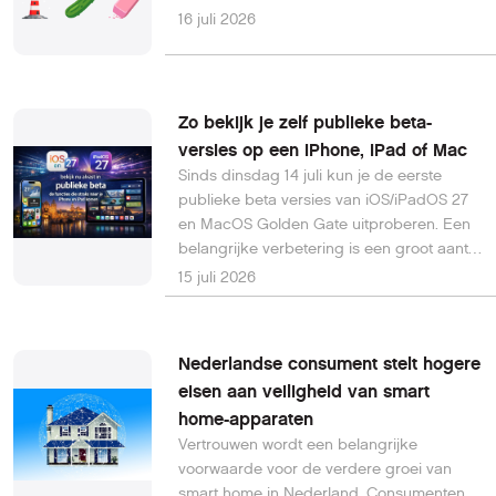
verschillende nieuwe emoji een eigen
16 juli 2026
plek, zodat afbeeldingen die nu op
verschillende apparaten anders worden
weergegeven voortaan een duidelijke en
consistente betekenis hebben.
Zo bekijk je zelf publieke beta-
versies op een iPhone, iPad of Mac
Sinds dinsdag 14 juli kun je de eerste
publieke beta versies van iOS/iPadOS 27
en MacOS Golden Gate uitproberen. Een
belangrijke verbetering is een groot aantal
snelheidsverbeteringen op de iPhone en
15 juli 2026
iPad. Onderaan dit artikel kun je na
inloggen met je HCC-account een
uitgebreide pdf downloaden met een
Nederlandse consument stelt hogere
duidelijke toelichting en afbeeldingen van
eisen aan veiligheid van smart
de vele verbeteringen. In die presentatie
home-apparaten
zie je ook duidelijk welke functies
voorlopig nog niet in de EU beschikbaar
Vertrouwen wordt een belangrijke
gaan komen.
voorwaarde voor de verdere groei van
smart home in Nederland. Consumenten