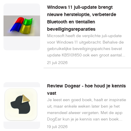
zang te verbeteren en originele
Windows 11 juli-update brengt
zangpartijen uit muziek te verwijderen.
nieuwe hersteloptie, verbeterde
Bluetooth en tientallen
beveiligingsreparaties
Microsoft heeft de verplichte juli-update
voor Windows 11 uitgebracht. Behalve de
gebruikelijke beveiligingspatches bevat
update KB5101650 ook een groot aantal
nieuwe functies die eind juni al
21 juli 2026
beschikbaar kwamen als optionele
preview-update. Daardoor krijgen nu alle
gebruikers onder meer een nieuwe
Review Dogear - hoe houd je kennis
hersteloptie, verbeteringen voor Windows
vast
Update, Bluetooth en Verkenner.
Je leest een goed boek, haalt er inspiratie
uit, maar enkele weken later ben je het
merendeel alweer vergeten. Met de app
DogEar kun je je kennis van een boek
beter ‘vasthouden’ en eventueel op
19 juli 2026