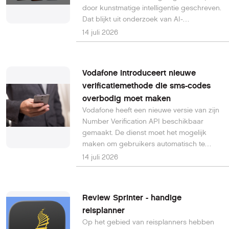
door kunstmatige intelligentie geschreven.
Dat blijkt uit onderzoek van AI-
detectiebedrijf Pangram, dat ruim een
14 juli 2026
miljoen berichten op verschillende sociale
platforms analyseerde. Vooral LinkedIn
springt eruit met een opvallend hoog
Vodafone introduceert nieuwe
aandeel AI-gegenereerde berichten.
verificatiemethode die sms-codes
overbodig moet maken
Vodafone heeft een nieuwe versie van zijn
Number Verification API beschikbaar
gemaakt. De dienst moet het mogelijk
maken om gebruikers automatisch te
verifiëren via het mobiele netwerk, zonder
14 juli 2026
dat daarvoor nog sms-codes of
handmatige invoer van een
telefoonnummer nodig zijn.
Review Sprinter - handige
reisplanner
Op het gebied van reisplanners hebben