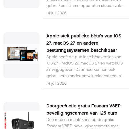
gebruiken slimme apparaten steeds vaker
voor comfort en gemak, maar verwachten
14 juli 2026
tegelijkertijd betere beveiliging, meer
transparantie over datagebruik en meer
controle over hun technologie in huis. Dat
Apple stelt publieke bèta’s van iOS
blijkt uit een onderzoek van reichelt
27, macOS 27 en andere
elektronik, uitgevoerd door
besturingssystemen beschikbaar
onderzoeksbureau OnePoll.
Apple heeft de publieke bètaversies van
iOS 27, iPadOS 27, macOS 27 en watchOS
27 vrijgegeven. Daarmee kunnen ook
gebruikers zonder ontwikkelaarsaccount
de nieuwste software alvast uitproberen,
14 juli 2026
enkele maanden voordat de definitieve
versies dit najaar verschijnen. De
belangrijkste vernieuwing is de volgende
Doorgeefactie gratis Foscam V8EP
generatie Apple Intelligence, die AI dieper
beveiligingscamera van 125 euro
integreert in dagelijkse apps en functies.
Doe mee en maak kans op de gratis
Foscam V8EP beveiligingscamera met