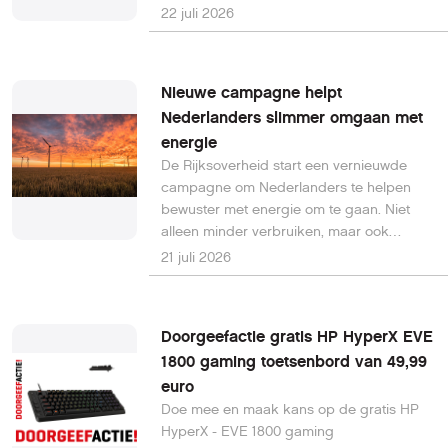
aansprakelijk voor de schade die
22 juli 2026
voormalige klanten van energieleverancier
Flexenergie leden na het faillissement in
2018. Volgens de ACM ontbreekt echter
Nieuwe campagne helpt
een juridische grondslag voor die claim.
Nederlanders slimmer omgaan met
energie
De Rijksoverheid start een vernieuwde
campagne om Nederlanders te helpen
bewuster met energie om te gaan. Niet
alleen minder verbruiken, maar ook
slimmer omgaan met het moment waarop
21 juli 2026
elektriciteit wordt gebruikt, staat centraal.
Thuisbatterijen kunnen daarbij ook een
belangrijkere rol spelen door vraag en
Doorgeefactie gratis HP HyperX EVE
aanbod van energie beter op elkaar af te
1800 gaming toetsenbord van 49,99
stemmen.
euro
Doe mee en maak kans op de gratis HP
HyperX - EVE 1800 gaming