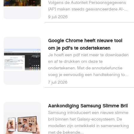
Volgens de Autoriteit Persoonsgegevens
(AP) maken steeds geavanceerdere AI-
toepassingen het voor cybercriminelen
9 juli 2026
eenvoudiger om overtuigende
phishingaanvallen uit te voeren,
kwetsbaarheden te misbruiken en digitale
Google Chrome heeft nieuwe tool
aanvallen op grotere schaal uit te voeren.
om je pdf's te ondertekenen
De privacytoezichthouder waarschuwt dat
Je hoeft een pdf niet meer te downloaden
organisaties en overheden hun digitale
en af te drukken om deze te
weerbaarheid snel moeten versterken.
ondertekenen. Met de annotatiefunctie
voeg je eenvoudig een handtekening toe,
vul je formulieren in of markeer je
7 juli 2026
belangrijke tekst. Open de pdf en klik op
Annotaties (kringelicoontje bovenin)- Kies
een pen of markeerstift en stel de
Aankondiging Samsung Slimme Bril
gewenste kleur en lijndikte in.- Plaats je
Samsung introduceert een nieuwe slimme
annotatie of handtekening en klik op
bril binnen het Galaxy‑ecosysteem. De
Opslaan.Tip: Moet je op een smalle regel
modellen zijn ontwikkeld in samenwerking
schrijven? Zoom dan eerst in op de pdf
met de bekende
voor meer nauwkeurigheid.