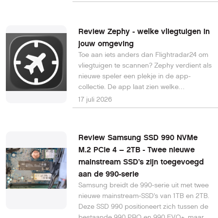
langere termijn toepassen.
Review Zephy - welke vliegtuigen in
jouw omgeving
Toe aan iets anders dan Flightradar24 om
vliegtuigen te scannen? Zephy verdient als
nieuwe speler een plekje in de app-
collectie. De app laat zien welke
vliegtuigen in je directe omgeving vliegen.
17 juli 2026
Je kunt hiermee zien welke toestellen
boven je hoofd vliegen.
Review Samsung SSD 990 NVMe
M.2 PCIe 4 – 2TB - Twee nieuwe
mainstream SSD’s zijn toegevoegd
aan de 990-serie
Samsung breidt de 990‑serie uit met twee
nieuwe mainstream‑SSD’s van 1TB en 2TB.
Deze SSD 990 positioneert zich tussen de
bestaande 990 PRO en 990 EVO+, maar