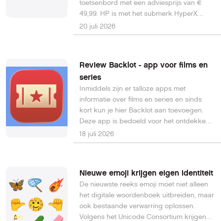
toetsenbord met een adviesprijs van €
49,99. HP is met het submerk HyperX
stevig aanwezig in de gamingmarkt. Het
20 juli 2026
toetsenbord heeft een compact
1800‑formaat: het numerieke deel en de
functietoetsen zijn behouden, maar de
Review Backlot - app voor films en
indeling is dichter op elkaar geschoven
series
om ruimte te besparen. 1 week getest,
Inmiddels zijn er talloze apps met
review online, 3,5 sterren.
informatie over films en series en sinds
kort kun je hier Backlot aan toevoegen.
Deze app is bedoeld voor het ontdekken
en bijhouden van media die de moeite
18 juli 2026
waard zijn.
Nieuwe emoji krijgen eigen identiteit
De nieuwste reeks emoji moet niet alleen
het digitale woordenboek uitbreiden, maar
ook bestaande verwarring oplossen.
Volgens het Unicode Consortium krijgen