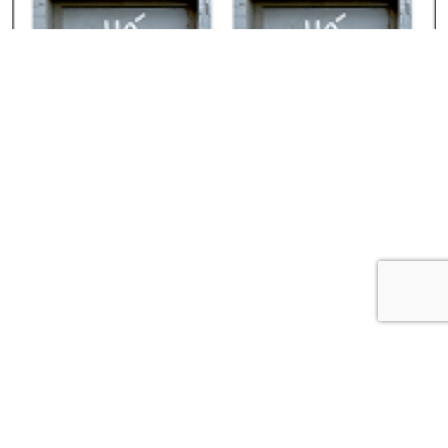
Voorbeeld van snel verwijderen van objecten uit een
afbeelding. De leestekens waren snel en zonder