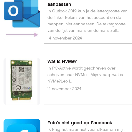
aanpassen
In Outlook 2019 kun je de lettergrootte van
de linker kolom, van het account en de
mappen, niet aanpassen. De tekstgrootte
van de lijst van mails en de mails zelf
kunnen wel worden aangepast. Is hier een
14 november 2024
oplossing voor?René B.
Wat is NVMe?
In PC-Active wordt geschreven over
schrijven naar NVMe... Mijn vraag: wat is
NVMe?Leo L.
11 november 2024
Foto’s niet goed op Facebook
Ik krijg het maar niet voor elkaar om mijn