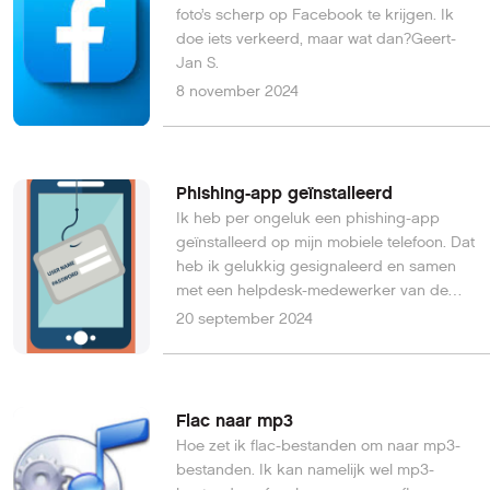
foto’s scherp op Facebook te krijgen. Ik
doe iets verkeerd, maar wat dan?Geert-
Jan S.
8 november 2024
Phishing-app geïnstalleerd
Ik heb per ongeluk een phishing-app
geïnstalleerd op mijn mobiele telefoon. Dat
heb ik gelukkig gesignaleerd en samen
met een helpdesk-medewerker van de
bank heb ik gedaan wat nodig was. Maar
20 september 2024
ik heb zo’n vermoeden dat die phishing-
app nog steeds actief is op mijn mobiele
telefoon, wat zou betekenen dat er nog
steeds gegevens worden verzameld. Zou
Flac naar mp3
dat kunnen? En hoe kan ik die phishing-
Hoe zet ik flac-bestanden om naar mp3-
app echt verwijderen?E. Loumanns
bestanden. Ik kan namelijk wel mp3-