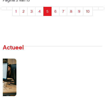
Pagina 5 van 15
1
2
3
4
5
6
7
8
9
10
Actueel