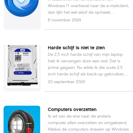
Windows 11 overhevel naar de e-mailclient,
dan lijkt het wel alsof de opmaak
verandert. Wat is hier aan de hand?
6 november 2024
Herman V.
Harde schijf is niet te zien
De 2,5 inch harde schijf van mijn laptop
heb ik vervangen door een ssd. Dat is
prima gegaan. Nu wilde ik die oude 2,5
inch harde schijf als back-up gebruiken.
In een externe behuizing geplaatst, ziet de
20 september 2024
laptop deze harde schijf niet. Ook niet in
het Schijfbeheer.F.T. van den H.
Computers overzetten
Ik wil van de ene naar de andere
computer alles overzetten en omgekeerd.
Allebei de computers draaien op Windows