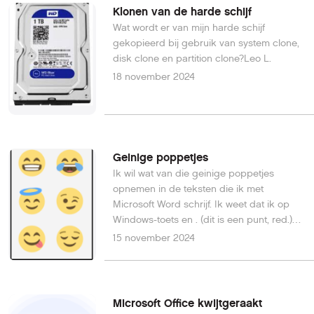
Klonen van de harde schijf
Wat wordt er van mijn harde schijf
gekopieerd bij gebruik van system clone,
disk clone en partition clone?Leo L.
18 november 2024
Geinige poppetjes
Ik wil wat van die geinige poppetjes
opnemen in de teksten die ik met
Microsoft Word schrijf. Ik weet dat ik op
Windows-toets en . (dit is een punt, red.)
kan drukken, maar dan gebeurt er toch
15 november 2024
niet helemaal wat ik wil. In teksten van
vrienden zie ik namelijk andere geinige
poppetjes! Waar kan ik die ook vinden?
Cor B.
Microsoft Office kwijtgeraakt