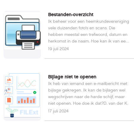
Bestanden-overzicht
Ik beheer voor een heemkundevereniging
vele duizenden foto’s en scans. Die
hebben meestal een trefwoord, datum en
herkomst in de naam. Hoe kan ik van een
serie bestanden een lijst maken, zonder
19 juli 2024
alle gegevens nogmaals over te moeten
typen?André S.
Bijlage niet te openen
Ik heb van iemand een e-mailbericht met
bijlage gekregen. Ik kan de bijlagen wel
wegschrijven naar de harde schijf, maar
niet openen. Hoe doe ik dat?D. van der K.
17 juli 2024