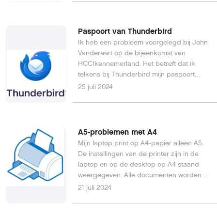
Paspoort van Thunderbird
Ik heb een probleem voorgelegd bij John
Vanderaart op de bijeenkomst van
HCC!kennemerland. Het betreft dat ik
telkens bij Thunderbird mijn paspoort
moet invullen bij het binnen halen en het
25 juli 2024
verzenden van e-mail. Ik hoop dat John
een oplossing heeft voor mijn
probleem...Daan H.
A5-problemen met A4
Mijn laptop print op A4-papier alleen A5.
De instellingen van de printer zijn in de
laptop en op de desktop op A4 staand
weergegeven. Alle documenten worden
toch steeds op A4 model A5 afgedrukt,
21 juli 2024
dus linkerhelft leeg en rechterhelft
bedrukt. De desktop drukt het document