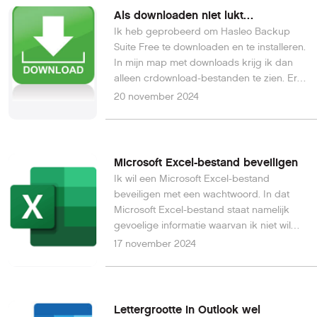
Als downloaden niet lukt…
Ik heb geprobeerd om Hasleo Backup
Suite Free te downloaden en te installeren.
In mijn map met downloads krijg ik dan
alleen crdownload-bestanden te zien. Er
komt nooit een installeerbare EXE
20 november 2024
tevoorschijn. Doe ik iets verkeerd?Leo L.
Microsoft Excel-bestand beveiligen
Ik wil een Microsoft Excel-bestand
beveiligen met een wachtwoord. In dat
Microsoft Excel-bestand staat namelijk
gevoelige informatie waarvan ik niet wil
dat iemand anders het kan lezen...
17 november 2024
Waarmee kan ik dat bestand het beste
beveiligen?Mark de D.
Lettergrootte in Outlook wel