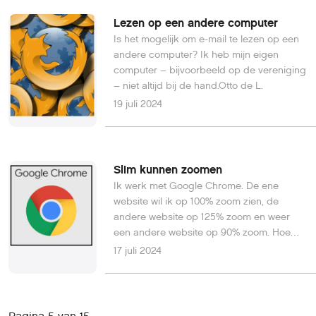
wel goed af. Graag een oplossing voor dit
probleem.MJR
Lezen op een andere computer
Is het mogelijk om e-mail te lezen op een
andere computer? Ik heb mijn eigen
computer – bijvoorbeeld op de vereniging
– niet altijd bij de hand.Otto de L.
19 juli 2024
Slim kunnen zoomen
Ik werk met Google Chrome. De ene
website wil ik op 100% zoom zien, de
andere website op 125% zoom en weer
een andere website op 90% zoom. Hoe
krijg ik dat ingesteld in de webbrowser?
17 juli 2024
Marc D.