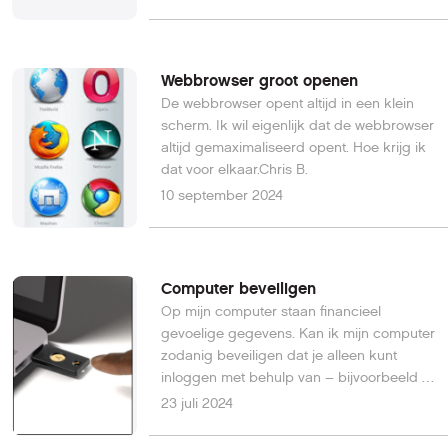
dat in te stellen?Wim D.
Webbrowser groot openen
De webbrowser opent altijd in een klein
scherm. Ik wil eigenlijk dat de webbrowser
altijd gemaximaliseerd opent. Hoe krijg ik
dat voor elkaar.Chris B.
10 september 2024
Computer beveiligen
Op mijn computer staan financieel
gevoelige gegevens. Kan ik mijn computer
zodanig beveiligen dat je alleen kunt
inloggen met behulp van – bijvoorbeeld –
een speciale usb-stick? Hardware-
23 juli 2024
beveiliging dus, in plaats van een
loginnaam en een wachtwoord.Marc D.