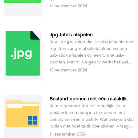
hand? De toetscombinaties CTRL + x en
14 september 2024
CTRL + v werken wel zoals het hoort. Ik
kan dus wel iets van kopiëren, maar echt
handig is het allemaal niet...Hans de W.
Jpg-foto’s afspelen
Ik wil de jpg-foto’s die ik heb gemaakt met
mijn Samsung-mobiele telefoon via een
usb-stick afspelen op een tv met usb-
poorten. Met mijn eigen tv werkt het wel.
Met de tv van mijn ouders werkt het niet.
13 september 2024
Hoe kan ik dit oplossen?Henry N.
Bestand openen met één muisklik
Ik heb gehoord dat het mogelijk is om
bestanden en mappen te openen met
behulp van één muisklik. Wat betekent dat
ik dan niet hoef te dubbelklikken. Vraag 1:
is dat echt mogelijk? En vraag 2: waar is
11 september 2024